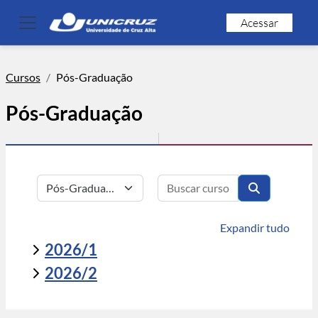
Ir para o conteúdo principal
Acessar
Painel lateral
Cursos
Pós-Graduação
Pós-Graduação
Buscar cursos
Categorias de Cursos
Buscar curso
Expandir tudo
2026/1
2026/2