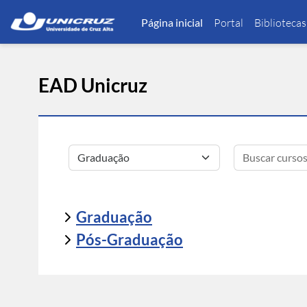
Ir para o conteúdo principal
Página inicial
Portal
Bibliotecas
EAD Unicruz
Categorias de Cursos
Graduação
Pós-Graduação