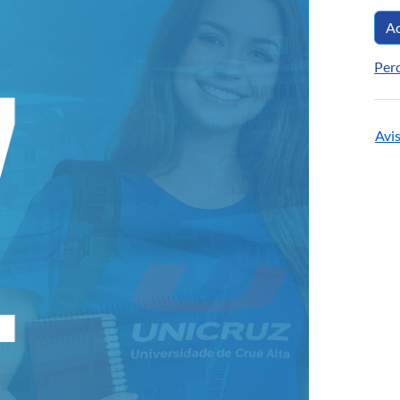
Ac
Per
Avi