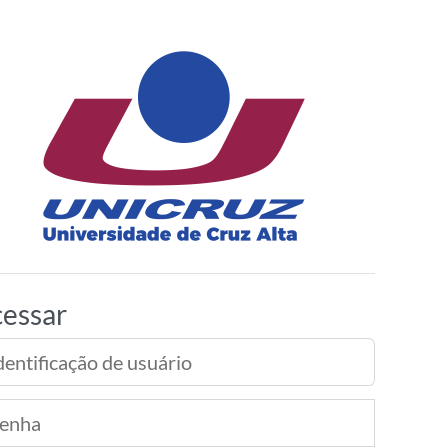
EAD Unicruz
essar
tificação de usuário
ha