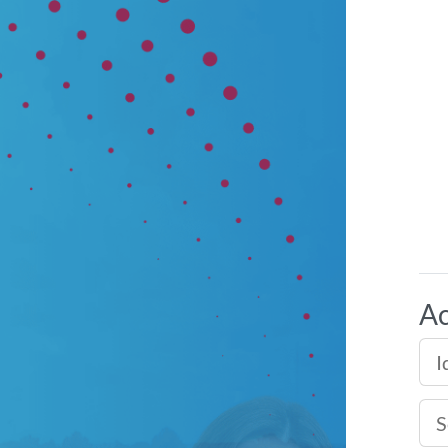
Ac
Iden
Sen