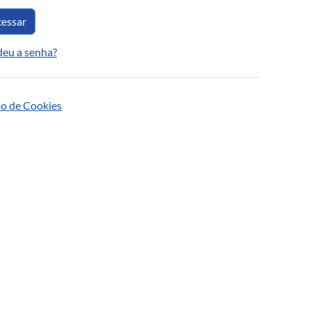
essar
deu a senha?
so de Cookies